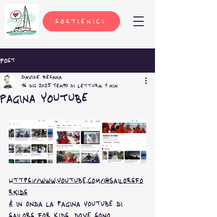
sostienici
Post
Davide Besana
16 dic 2025
Tempo di lettura: 1 min
Pagina Youtube
https://www.youtube.com/@Sailorsfo
rKids
è
 in onda la pagina youtube di 
sailors for kids, dove sono 