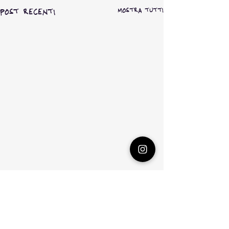
Mostra tutti
Post recenti
con Mascalzone latino
due giorni di vela e
disegno con in ragazzi
Commenti