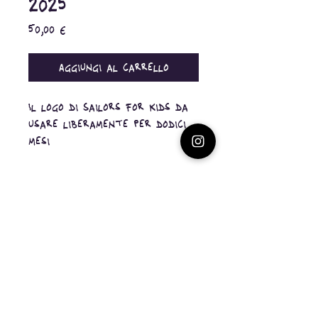
2025
Prezzo
50,00 €
Aggiungi al carrello
Il logo di Sailors for Kids da
usare liberamente per dodici
mesi
info@sailorsforkids.it
© 2024 Sailors for Kids. Tutti i
diritti riservati.
privacy policy
cookie policy